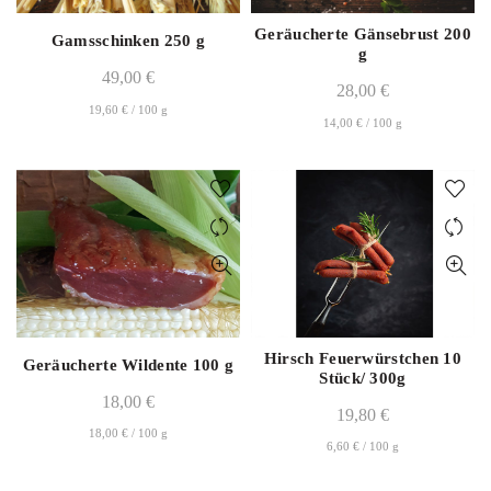
Geräucherte Gänsebrust 200
Gamsschinken 250 g
g
49,00
€
28,00
€
19,60
€
/
100
g
14,00
€
/
100
g
Hirsch Feuerwürstchen 10
Geräucherte Wildente 100 g
Stück/ 300g
18,00
€
19,80
€
18,00
€
/
100
g
6,60
€
/
100
g