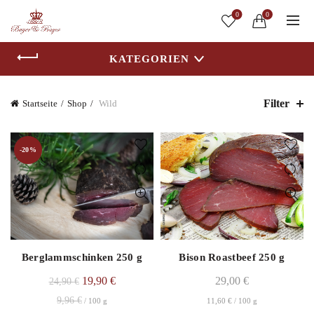
0
0
KATEGORIEN
Filter
Startseite
Shop
Wild
-20%
Berglammschinken 250 g
Bison Roastbeef 250 g
19,90
€
29,00
€
24,90
€
9,96
€
/
100
g
11,60
€
/
100
g