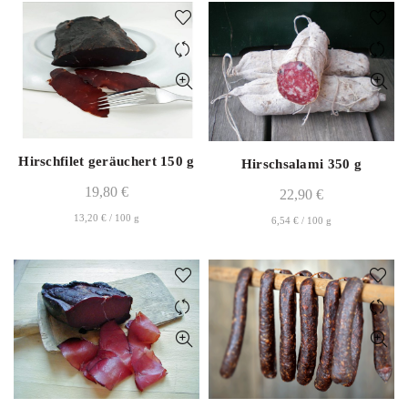
Hirschfilet geräuchert 150 g
Hirschsalami 350 g
19,80
€
22,90
€
13,20
€
/
100
g
6,54
€
/
100
g