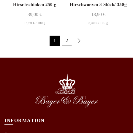
Hirschschinken 250 g
Hirschwurzen 3 Stück/ 350g
39,00
€
18,90
€
15,60
€
/
100
g
5,40
€
/
100
g
1
2
INFORMATION