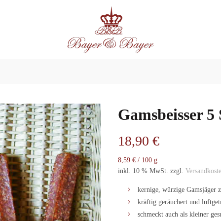
Gamsbeisser 5 
18,90
€
8,59
€
/
100
g
inkl. 10 % MwSt.
zzgl.
Versandkost
kernige, würzige Gamsjäger 
kräftig geräuchert und luftge
schmeckt auch als kleiner ge