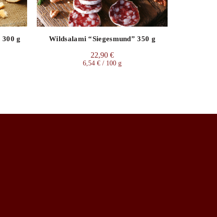
220 g
Wildschwe
 300 g
Wildsalami “Siegesmund” 350 g
22,90
€
6,54
€
/
100
g