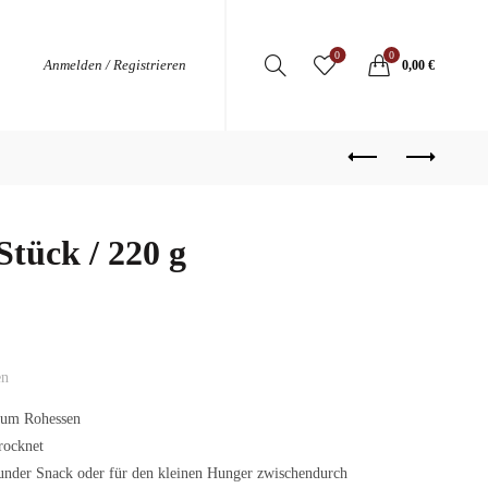
0
0
Anmelden / Registrieren
0,00
€
Stück / 220 g
en
zum Rohessen
trocknet
sunder Snack oder für den kleinen Hunger zwischendurch