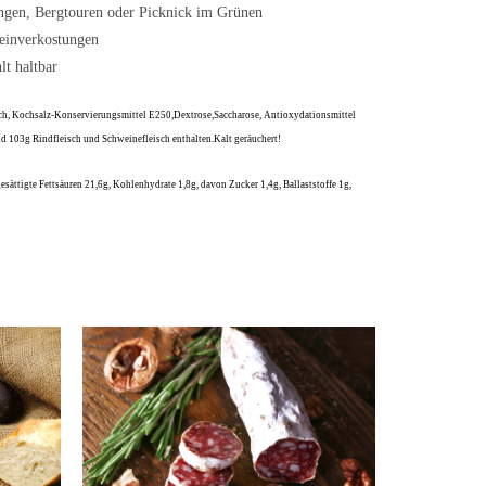
ungen, Bergtouren oder Picknick im Grünen
Weinverkostungen
t haltbar
ch, Kochsalz-Konservierungsmittel E250,Dextrose,Saccharose, Antioxydationsmittel
d 103g Rindfleisch und Schweinefleisch enthalten.Kalt geräuchert!
sättigte Fettsäuren 21,6g, Kohlenhydrate 1,8g, davon Zucker 1,4g, Ballaststoffe 1g,
Eiweiß 17g, Salz 3,49g
ENKORB
Compare