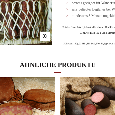
bestens geeignet für Wander
sehr beliebter Begleiter bei 
mindestens 3 Monate ungekühl
Zutaten:Gamsfleisch,Schweinefleisch und Rindfleis
E301,Aroma,in 100 g Landjäger sin
Nährwert/100g 2331kj,665 kcal, Fett 54,2 g,davon ge
ÄHNLICHE PRODUKTE
Lieferzeit: 3-4 Tage
Anzahl
IN DEN WAR
Zu Wunschliste hinzufügen
ZUSÄTZLICHE INFORMATION