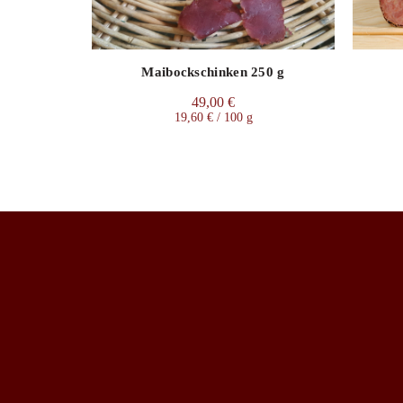
Maibockschinken 250 g
49,00
€
19,60
€
/
100
g