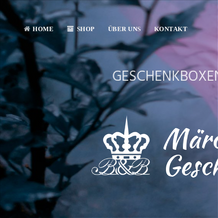
HOME
SHOP
ÜBER UNS
KONTAKT
GESCHENKBOXE
Märc
Gesc