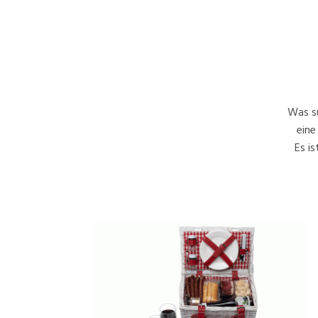
Was su
eine
Es i