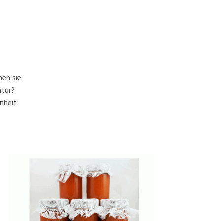
hen sie
atur?
nheit