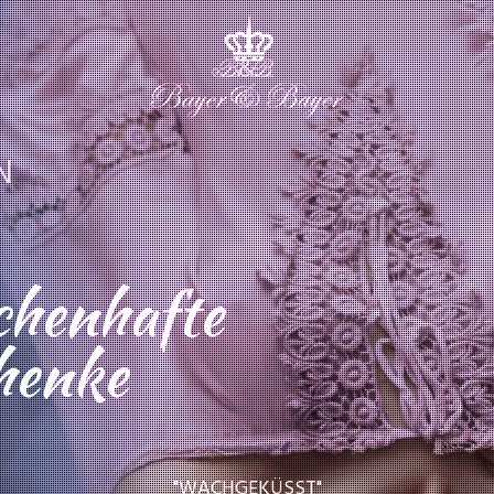
N
henhafte
henke
"WACHGEKÜSST"