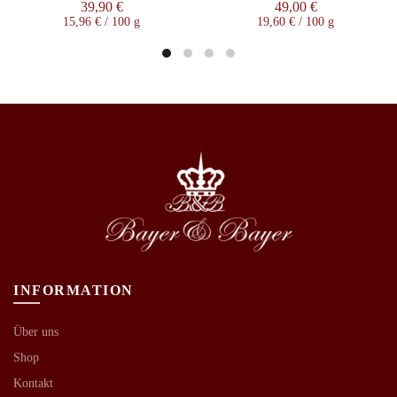
39,90
€
49,00
€
15,96
€
/
100
g
19,60
€
/
100
g
INFORMATION
Über uns
Shop
Kontakt