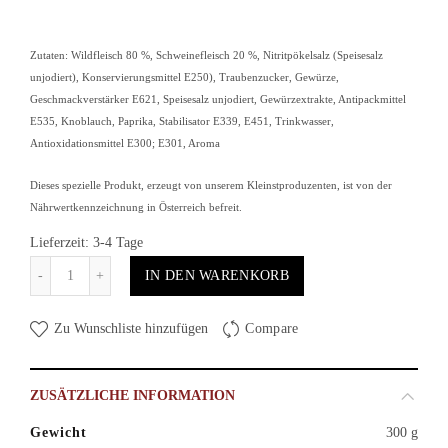
Zutaten: Wildfleisch 80 %, Schweinefleisch 20 %, Nitritpökelsalz (Speisesalz
unjodiert), Konservierungsmittel E250), Traubenzucker, Gewürze,
Geschmackverstärker E621, Speisesalz unjodiert, Gewürzextrakte, Antipackmittel
E535, Knoblauch, Paprika, Stabilisator E339, E451, Trinkwasser,
Antioxidationsmittel E300; E301, Aroma
Dieses spezielle Produkt, erzeugt von unserem Kleinstproduzenten, ist von der
Nährwertkennzeichnung in Österreich befreit.
Lieferzeit: 3-4 Tage
Anzahl
IN DEN WARENKORB
Zu Wunschliste hinzufügen
Compare
ZUSÄTZLICHE INFORMATION
Gewicht
300 g