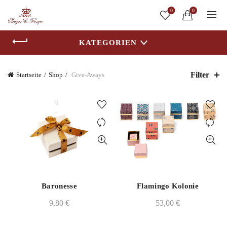
0
0
KATEGORIEN
Filter
Startseite
Shop
Give-Aways
Baronesse
Flamingo Kolonie
9,80
€
53,00
€