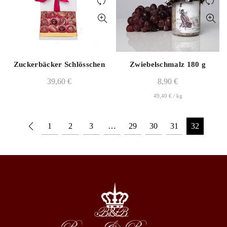
Zuckerbäcker Schlösschen
Zwiebelschmalz 180 g
39,60
€
8,90
€
49,40
€
/
kg
1
2
3
…
29
30
31
32