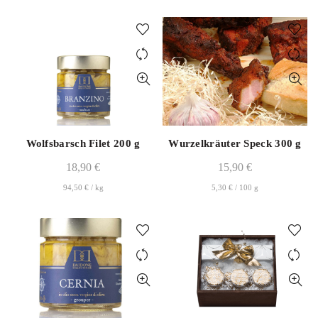
Wolfsbarsch Filet 200 g
Wurzelkräuter Speck 300 g
18,90
€
15,90
€
94,50
€
/
kg
5,30
€
/
100
g