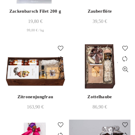
Zackenbarsch Filet 200 g
Zauberflöte
19,80
€
39,50
€
99,00
€
/
kg
Zitronenjungfrau
Zottelhaube
163,90
€
86,90
€