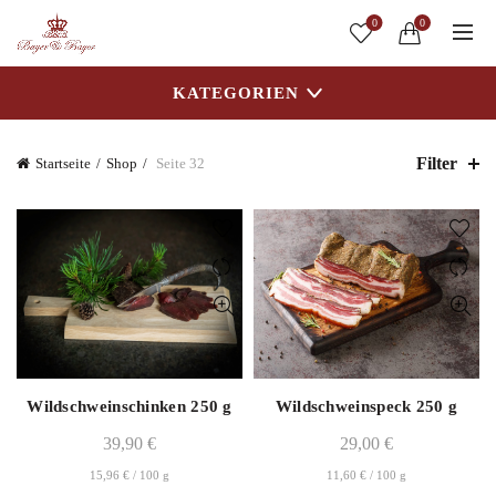
0
0
KATEGORIEN
Filter
Startseite
Shop
Seite 32
Wildschweinschinken 250 g
Wildschweinspeck 250 g
39,90
€
29,00
€
15,96
€
/
100
g
11,60
€
/
100
g