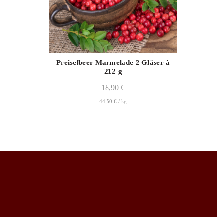
Preiselbeer Marmelade 2 Gläser à
212 g
18,90
€
44,50
€
/
kg