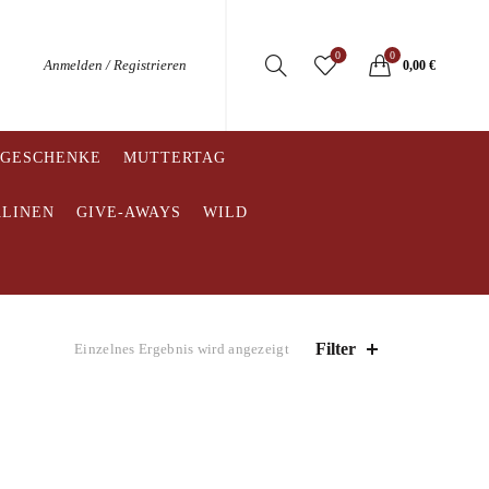
0
0
Anmelden / Registrieren
0,00
€
 GESCHENKE
MUTTERTAG
ALINEN
GIVE-AWAYS
WILD
Filter
Einzelnes Ergebnis wird angezeigt