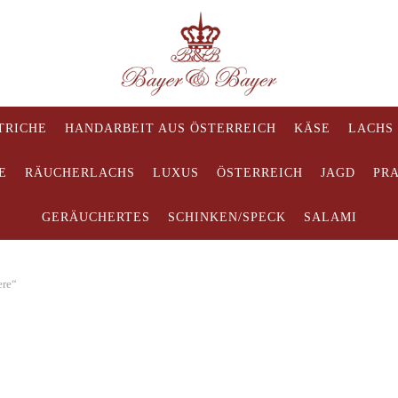
TRICHE
HANDARBEIT AUS ÖSTERREICH
KÄSE
LACHS
E
RÄUCHERLACHS
LUXUS
ÖSTERREICH
JAGD
PR
GERÄUCHERTES
SCHINKEN/SPECK
SALAMI
ere“