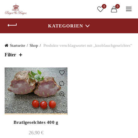
0
0
KATEGORIEN
Startseite
Shop
Produkte verschlagwortet mit „knoblauchgeselchtes“
Filter
Bratlgeselchtes 400 g
26,90
€