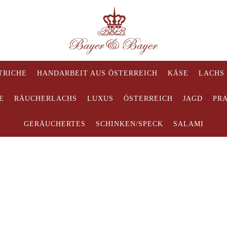
TRICHE
HANDARBEIT AUS ÖSTERREICH
KÄSE
LACHS
E
RÄUCHERLACHS
LUXUS
ÖSTERREICH
JAGD
PR
GERÄUCHERTES
SCHINKEN/SPECK
SALAMI