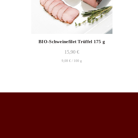
BIO-Schweinefilet Trüffel 175 g
15,90
€
9,08
€
/
100
g