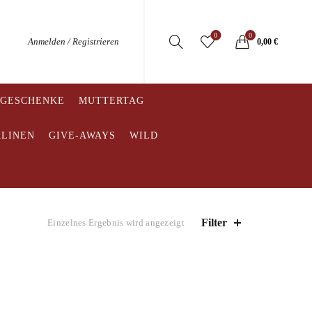
0
0
Anmelden / Registrieren
0,00
€
 GESCHENKE
MUTTERTAG
ALINEN
GIVE-AWAYS
WILD
Filter
Einzelnes Ergebnis wird angezeigt