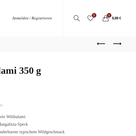
0
0
Anmelden / Registrieren
0,00
€
lami 350 g
en
nete Wildsalami
Mangalitza-Speck
wunderbarem typischem Wildgeschmack