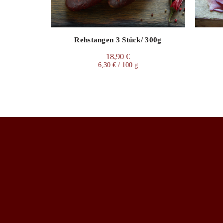
Rehstangen 3 Stück/ 300g
18,90
€
6,30
€
/
100
g