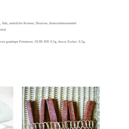
, Salz, natürliche Aromen, Dextrose, Antioxidationsmittel:
itrat
von gesättigte Fettsäuren: 20,98, KH: 0,5g, davon Zucker: 0,5g,
ENKORB
Compare
350 g