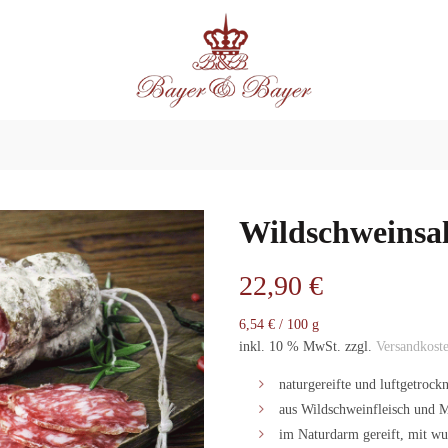
Wildschweinsa
22,90
€
6,54
€
/
100
g
inkl. 10 % MwSt.
zzgl.
Versandkost
naturgereifte und luftgetrock
aus Wildschweinfleisch und 
im Naturdarm gereift, mit 