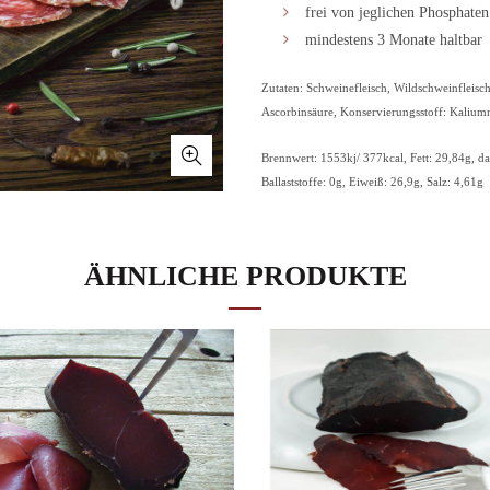
frei von jeglichen Phosphaten
mindestens 3 Monate haltbar
Zutaten: Schweinefleisch, Wildschweinfleisch
Ascorbinsäure, Konservierungsstoff: Kaliumn
Brennwert: 1553kj/ 377kcal, Fett: 29,84g, da
Ballaststoffe: 0g, Eiweiß: 26,9g, Salz: 4,61g
Lieferzeit: 3-4 Tage
Anzahl
IN DEN WAR
ÄHNLICHE PRODUKTE
Zu Wunschliste hinzufügen
ZUSÄTZLICHE INFORMATION
Gewicht