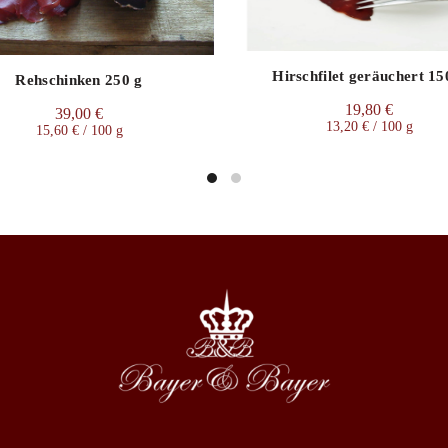
Artikelnummer:
BAJ 020
Kategorien:
Salami
,
Wild
Hirschfilet geräuchert 15
Teilen
Rehschinken 250 g
19,80
€
39,00
€
13,20
€
/
100
g
15,60
€
/
100
g