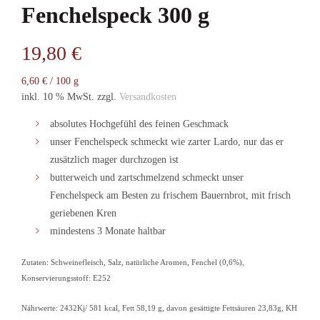
Fenchelspeck 300 g
19,80
€
6,60
€
/
100
g
inkl. 10 % MwSt.
zzgl.
Versandkosten
absolutes Hochgefühl des feinen Geschmack
unser Fenchelspeck schmeckt wie zarter Lardo, nur das er
zusätzlich mager durchzogen ist
butterweich und zartschmelzend schmeckt unser
Fenchelspeck am Besten zu frischem Bauernbrot, mit frisch
geriebenen Kren
mindestens 3 Monate haltbar
Zutaten: Schweinefleisch, Salz, natürliche Aromen, Fenchel (0,6%),
Konservierungsstoff: E252
Nährwerte: 2432Kj/ 581 kcal, Fett 58,19 g, davon gesättigte Fettsäuren 23,83g, KH