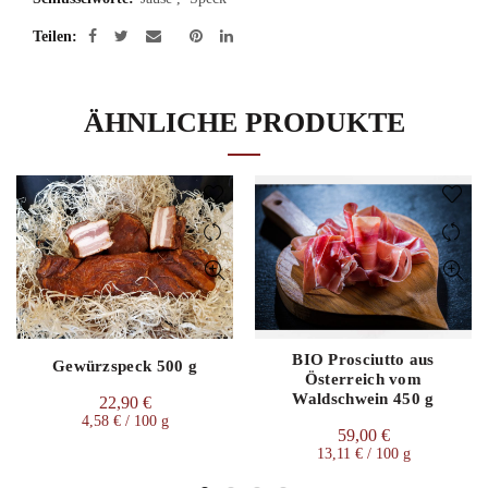
Teilen
ÄHNLICHE PRODUKTE
BIO Prosciutto aus
Gewürzspeck 500 g
Österreich vom
Waldschwein 450 g
22,90
€
4,58
€
/
100
g
59,00
€
13,11
€
/
100
g