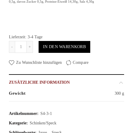
0,5g, davon Zucker 0,5g, Proteine-Eiweiß 14,30g, Salz 4,30g
Lieferzeit: 3-4 Tage
Anzahl
IN DEN WARENKORB
Zu Wunschliste hinzufügen
Compare
ZUSÄTZLICHE INFORMATION
Gewicht
300 g
Artikelnummer:
S4-3-1
Kategorie:
Schinken/Speck
Schlüsselworte:
Jause
,
Speck