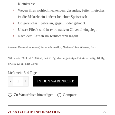
Kleinkrebse.
Wegen ihres wohlschmeckenden, gesunden, fetten Fleisches
ist die Makrele ein äußerst beliebter Speisefisch.
Ob geräuchert, gebraten, gegrillt oder gekocht.
Unsere Filet`s sind in extra nativen Olivenöl eingelegt.
Nach dem Öffnen im Kühlschrank lagern.
Zutaten: Bernsteinmakrele( Seriola dumerili) , Natives Olivenöl extra, Salz
Nährwerte: 280kcak/ 1164kJ, Fett 21,3g, davon gesättigte Fettsäuren 4,6g, Kh 0g,
Eiweiß 22,1g, Salz 0,97g
Lieferzeit: 3-4 Tage
Anzahl
IN DEN WARENKORB
Zu Wunschliste hinzufügen
Compare
ZUSÄTZLICHE INFORMATION