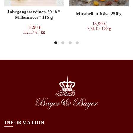
Jahrgangssardinen 2018 ”
Mirabellen Käse 250 g
Millèsimèes” 115 g
18,90
€
12,90
€
7,56
€
/
100
g
112,17
€
/
kg
INFORMATION