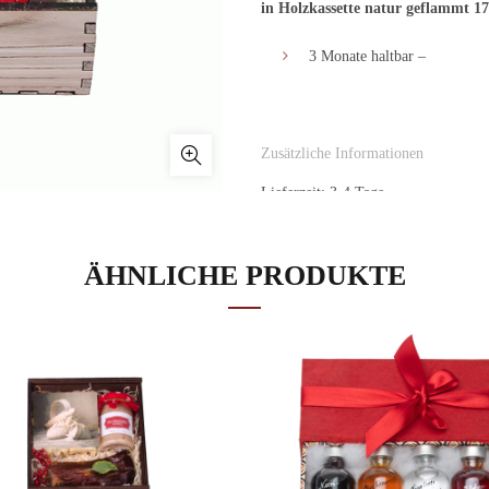
in Holzkassette natur geflammt 17
3 Monate haltbar –
Zusätzliche Informationen
Lieferzeit: 3-4 Tage
Anzahl
IN DEN WAR
ÄHNLICHE PRODUKTE
Zu Wunschliste hinzufügen
ZUSÄTZLICHE INFORMATION
Gewicht
Artikelnummer:
Best.-Nr.53-20