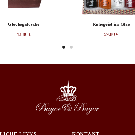
Kategorie:
Österreich
Schlüsselworte:
Geschenkbox
,
Sc
Glücksgalosche
Ruhegeist im Glas
Teilen
43,80
€
59,80
€
LICHE LINKS
KONTAKT