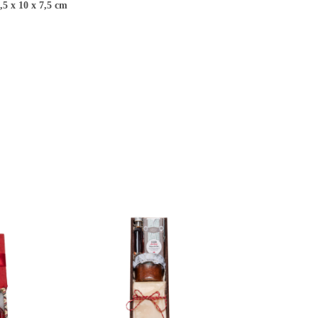
,5 x 10 x 7,5 cm
ENKORB
Compare
650 g