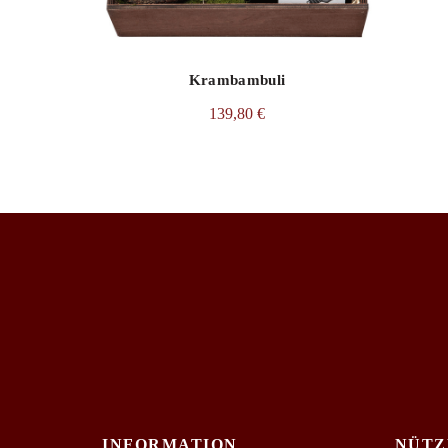
Krambambuli
139,80
€
INFORMATION
NÜTZ