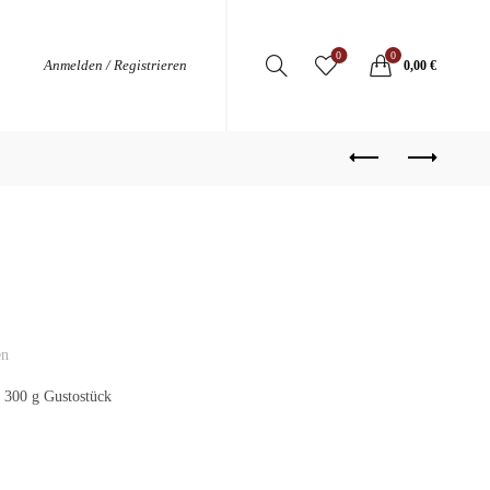
0
0
Anmelden / Registrieren
0,00
€
en
 300 g Gustostück