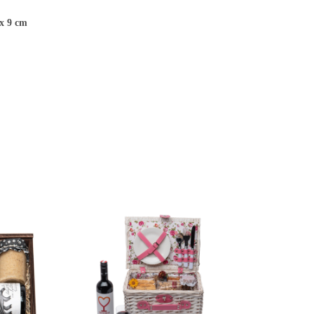
 x 9 cm
ENKORB
Compare
1000 g