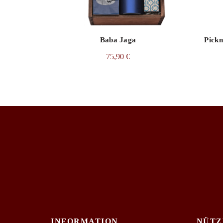
Baba Jaga
Pickn
75,90
€
INFORMATION
NÜTZ