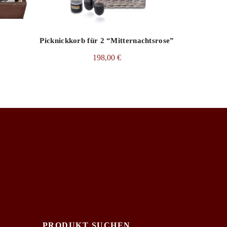
Picknickkorb für 2 “Mitternachtsrose”
198,00
€
PRODUKT SUCHEN