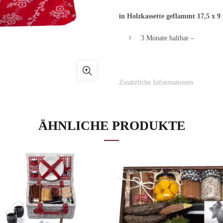
in Holzkassette geflammt 17,5 x 9
3 Monate haltbar –
Zusätzliche Informationen
Lieferzeit: 3-4 Tage
Anzahl
IN DEN WAR
ÄHNLICHE PRODUKTE
Zu Wunschliste hinzufügen
ZUSÄTZLICHE INFORMATION
Gewicht