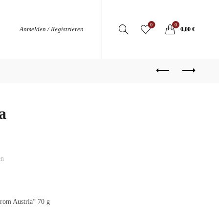
0
0
Anmelden / Registrieren
0,00
€
a
en
rom Austria“ 70 g