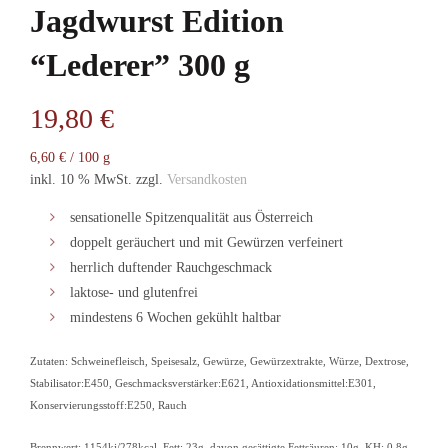
Jagdwurst Edition
“Lederer” 300 g
19,80
€
6,60
€
/
100
g
inkl. 10 % MwSt.
zzgl.
Versandkosten
sensationelle Spitzenqualität aus Österreich
doppelt geräuchert und mit Gewürzen verfeinert
herrlich duftender Rauchgeschmack
laktose- und glutenfrei
mindestens 6 Wochen gekühlt haltbar
Zutaten: Schweinefleisch, Speisesalz, Gewürze, Gewürzextrakte, Würze, Dextrose,
Stabilisator:E450, Geschmacksverstärker:E621, Antioxidationsmittel:E301,
Konservierungsstoff:E250, Rauch
Brennwert: 1154kj/278kcal, Fett: 23g, davon gesättigte Fettsäuren: 10g, KH: 0,8g,