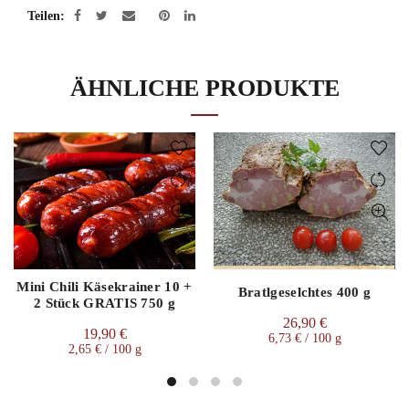
Teilen
ÄHNLICHE PRODUKTE
Mini Chili Käsekrainer 10 +
Bratlgeselchtes 400 g
2 Stück GRATIS 750 g
26,90
€
19,90
€
6,73
€
/
100
g
2,65
€
/
100
g