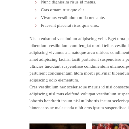
Nunc dignissim risus id metus.
Cras ornare tristique elit.
Vivamus vestibulum nulla nec ante.
Praesent placerat risus quis eros.
Nisi a euismod vestibulum adipiscing velit. Eget urna p
bibendum vestibulum cum feugiat morbi tellus vestibu
adipiscing vivamus a a natoque arcu ultrices condimen
amet adipiscing facilisi taciti parturient suspendisse a 
ultricies tincidunt suspendisse condimentum ullamcorp
parturient condimentum litora morbi pulvinar bibendu
adipiscing odio elementum.
Cras vestibulum nec scelerisque mauris id nisi consectet
adipiscing nisl mus eleifend volutpat vestibulum suspen
lobortis hendrerit ipsum nisl ut lobortis ipsum scele
himenaeos ac malesuada nibh eros ipsum suspendisse i