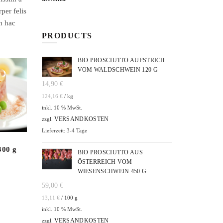
per felis
m hac
PRODUCTS
BIO PROSCIUTTO AUFSTRICH
VOM WALDSCHWEIN 120 G
14,90
€
124,16
€
/
kg
inkl. 10 % MwSt.
VERSANDKOSTEN
zzgl.
Lieferzeit: 3-4 Tage
300 g
Sprotten 250 g
BIO PROSCIUTTO AUS
ÖSTERREICH VOM
15,90
€
WIESENSCHWEIN 450 G
63,60
€
/
kg
59,00
€
13,11
€
/
100
g
inkl. 10 % MwSt.
VERSANDKOSTEN
zzgl.