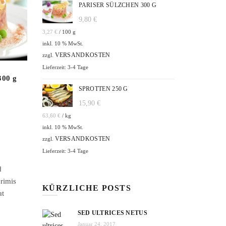
PARISER SÜLZCHEN 300 G
9,80
€
3,27
€
/
100
g
inkl. 10 % MwSt.
VERSANDKOSTEN
zzgl.
Lieferzeit: 3-4 Tage
300 g
Sprotten 250 g
SPROTTEN 250 G
15,90
€
15,90
€
63,60
€
/
kg
63,60
€
/
kg
inkl. 10 % MwSt.
VERSANDKOSTEN
zzgl.
Lieferzeit: 3-4 Tage
d
primis
KÜRZLICHE POSTS
at
SED ULTRICES NETUS
Januar 24, 2017