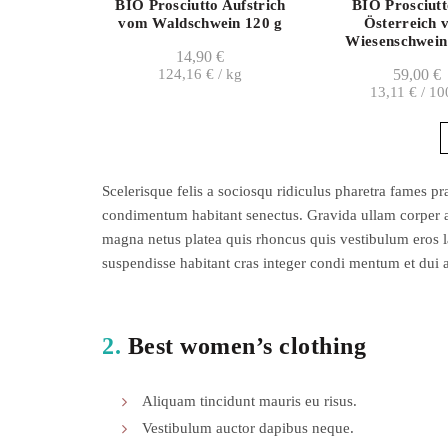
BIO Prosciutto Aufstrich
BIO Prosciutt
vom Waldschwein 120 g
Österreich 
Wiesenschwein
14,90
€
124,16
€
/
kg
59,00
€
13,11
€
/
10
Scelerisque felis a sociosqu ridiculus pharetra fames
condimentum habitant senectus. Gravida ullam corper ad
magna netus platea quis rhoncus quis vestibulum eros l
suspendisse habitant cras integer condi mentum et dui a
2.
Best women’s clothing
Aliquam tincidunt mauris eu risus.
Vestibulum auctor dapibus neque.