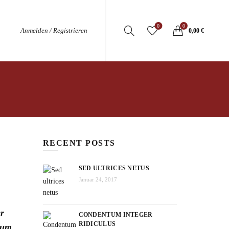
0
0
Anmelden / Registrieren
0,00
€
RECENT POSTS
SED ULTRICES NETUS
Januar 24, 2017
er
CONDENTUM INTEGER
RIDICULUS
tium