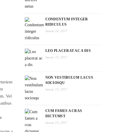
CONDENTUM INTEGER
RIDICULUS
Januar 24, 2017
LEO PLACERAT AC A DIS
Januar 23, 2017
NON VESTIBULUM LACUS
turient
SOCIOSQU
um
Januar 23, 2017
um. Vel
natibus
CUM FAMES A CRAS
DICTUMST
a
Januar 23, 2017
nissim a