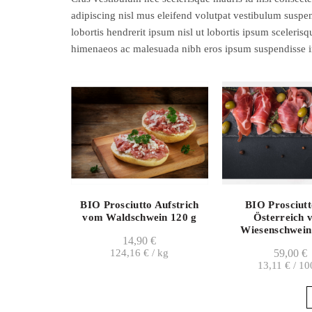
adipiscing nisl mus eleifend volutpat vestibulum suspen
lobortis hendrerit ipsum nisl ut lobortis ipsum scele
himenaeos ac malesuada nibh eros ipsum suspendisse i
BIO Prosciutto Aufstrich
BIO Prosciutt
vom Waldschwein 120 g
Österreich 
Wiesenschwein
14,90
€
124,16
€
/
kg
59,00
€
13,11
€
/
10