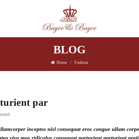
BLOG
Home
Fashion
turient par
mment
ullamcorper inceptos nisl consequat eros congue ullam corp
atea viva mus ridiculus consequat parturient parturient pre