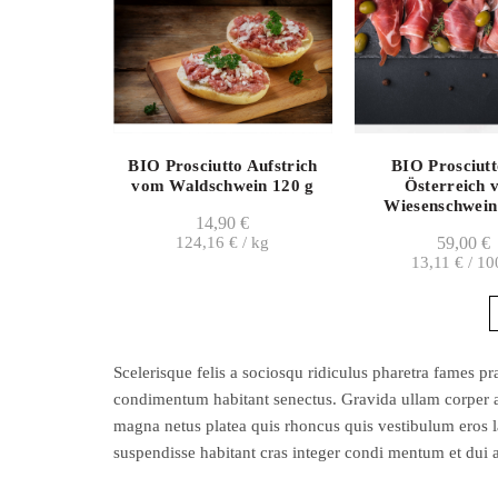
BIO Prosciutto Aufstrich
BIO Prosciutt
vom Waldschwein 120 g
Österreich 
Wiesenschwein
14,90
€
124,16
€
/
kg
59,00
€
13,11
€
/
10
Scelerisque felis a sociosqu ridiculus pharetra fames
condimentum habitant senectus. Gravida ullam corper ad
magna netus platea quis rhoncus quis vestibulum eros l
suspendisse habitant cras integer condi mentum et dui a