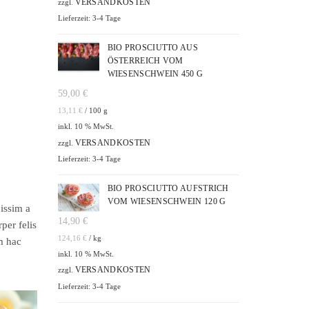
VERSANDKOSTEN
zzgl.
Lieferzeit: 3-4 Tage
BIO PROSCIUTTO AUS
ÖSTERREICH VOM
WIESENSCHWEIN 450 G
59,00
€
13,11
€
/
100
g
inkl. 10 % MwSt.
VERSANDKOSTEN
zzgl.
Lieferzeit: 3-4 Tage
BIO PROSCIUTTO AUFSTRICH
VOM WIESENSCHWEIN 120 G
nissim a
14,90
€
per felis
124,16
€
/
kg
m hac
inkl. 10 % MwSt.
VERSANDKOSTEN
zzgl.
Lieferzeit: 3-4 Tage