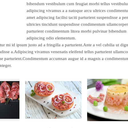
bibendum vestibulum cum feugiat morbi tellus vestibul
adipiscing vivamus a a natoque arcu ultrices condiment
amet adipiscing facilisi taciti parturient suspendisse a pe
ultricies tincidunt suspendisse condimentum ullamcorper
parturient condimentum litora morbi pulvinar bibendum 
adipiscing odio elementum.
ur mi id ipsum justo ad a fringilla a parturient.Ante a vel cubilia ut dig
disse a.Adipiscing vivamus venenatis eleifend tellus parturient ullamcor
risque parturient.Condimentum accumsan augue id a magnis a condimentu
nteger.