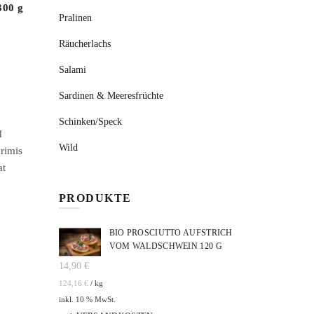
300 g
Sprotten 250 g
Pralinen
15,90
€
63,60
€
/
kg
Räucherlachs
Salami
Sardinen & Meeresfrüchte
Schinken/Speck
d
Wild
primis
at
PRODUKTE
BIO PROSCIUTTO AUFSTRICH
VOM WALDSCHWEIN 120 G
14,90
€
124,16
€
/
kg
inkl. 10 % MwSt.