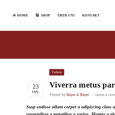
HOME
SHOP
ÜBER UNS
KONTAKT
Fashion
Viverra metus par
23
JAN.
Posted by
Bayer & Bayer
Leave a co
Susp endisse ullam corper a adipiscing class 
suspendisse a penatibus a varius. Montes a pl