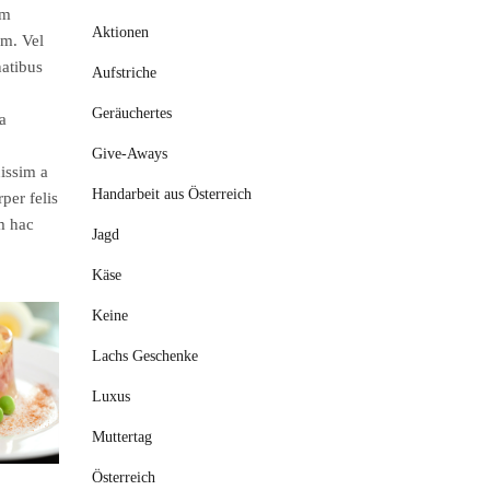
um
Aktionen
um. Vel
natibus
Aufstriche
Geräuchertes
a
Give-Aways
nissim a
Handarbeit aus Österreich
per felis
m hac
Jagd
Käse
Keine
Lachs Geschenke
Luxus
Muttertag
Österreich