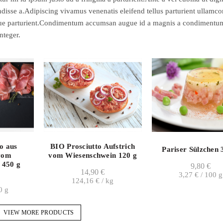
disse a.Adipiscing vivamus venenatis eleifend tellus parturient ullamcor
risque parturient.Condimentum accumsan augue id a magnis a condimentu
nteger.
o aus
BIO Prosciutto Aufstrich
Pariser Sülzchen 
vom
vom Wiesenschwein 120 g
 450 g
9,80
€
14,90
€
3,27
€
/
100
g
124,16
€
/
kg
0
g
VIEW MORE PRODUCTS