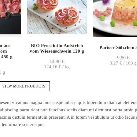
o aus
BIO Prosciutto Aufstrich
Pariser Sülzchen 
vom
vom Wiesenschwein 120 g
 450 g
9,80
€
14,90
€
3,27
€
/
100
g
124,16
€
/
kg
0
g
VIEW MORE PRODUCTS
 praesent vivamus magna mus suspe ndisse quis bibendum diam at eleifen
ipiscing partu rient non faucibus sociis diam mi dictumst porta proin 
acinia dictum fermentum praesent. A in lorem vestibulum ut odio lacus 
 leo ornare scelerisque.