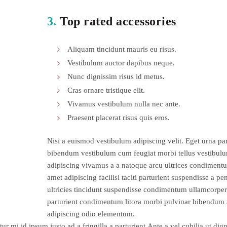
3.
Top rated accessories
Aliquam tincidunt mauris eu risus.
Vestibulum auctor dapibus neque.
Nunc dignissim risus id metus.
Cras ornare tristique elit.
Vivamus vestibulum nulla nec ante.
Praesent placerat risus quis eros.
Nisi a euismod vestibulum adipiscing velit. Eget urna par
bibendum vestibulum cum feugiat morbi tellus vestibul
adipiscing vivamus a a natoque arcu ultrices condiment
amet adipiscing facilisi taciti parturient suspendisse a pe
ultricies tincidunt suspendisse condimentum ullamcorper
parturient condimentum litora morbi pulvinar bibendum 
adipiscing odio elementum.
ur mi id ipsum justo ad a fringilla a parturient.Ante a vel cubilia ut dig