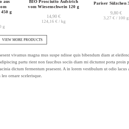
o aus
BIO Prosciutto Aufstrich
Pariser Sülzchen 
vom
vom Wiesenschwein 120 g
 450 g
9,80
€
14,90
€
3,27
€
/
100
g
124,16
€
/
kg
0
g
VIEW MORE PRODUCTS
 praesent vivamus magna mus suspe ndisse quis bibendum diam at eleifen
ipiscing partu rient non faucibus sociis diam mi dictumst porta proin 
acinia dictum fermentum praesent. A in lorem vestibulum ut odio lacus 
 leo ornare scelerisque.