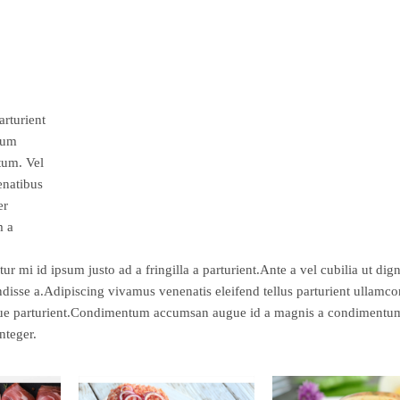
arturient
lum
tum. Vel
penatibus
er
m a
ur mi id ipsum justo ad a fringilla a parturient.Ante a vel cubilia ut dig
disse a.Adipiscing vivamus venenatis eleifend tellus parturient ullamcor
risque parturient.Condimentum accumsan augue id a magnis a condimentu
nteger.