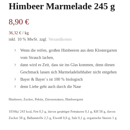
Himbeer Marmelade 245 g
8,90
€
36,32
€
/
kg
inkl. 10 % MwSt.
zzgl.
Versandkosten
Wenn die reifen, großen Himbeeren aus dem Klostergarten
vom Strauch lachen,
dann wird es Zeit, dass sie ins Glas kommen, denn diesen
Geschmack lassen sich Marmeladeliebhaber nicht entgehen
Bayer & Bayer`s ist 100 % biologisch
denn Liebe geht auch durch die Nase
Himbeere, Zucker, Pektin, Zitronensäure, Himbeergeist
1034kj/ 243 kcal, Fett 0,5 g, davon gesättigte Fettsäuren 0,1 g, KH 58 g, davon
Zucker 58 g, Ballaststoffe 2,5 g, Eiweiß 0,6 g, Salz 0,1 g, organische Säuren 1 g