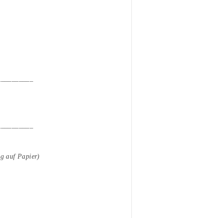
__________
__________
ng auf Papier)