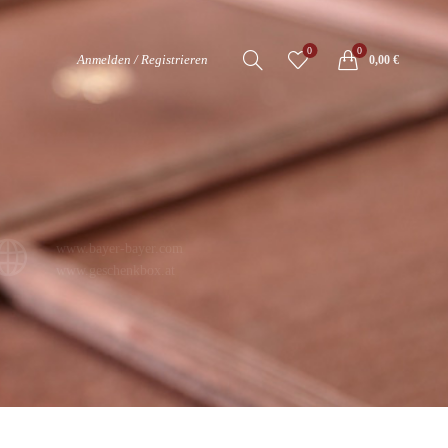
0
0
Anmelden / Registrieren
0,00
€
www.bayer-bayer.com
www.geschenkbox.at