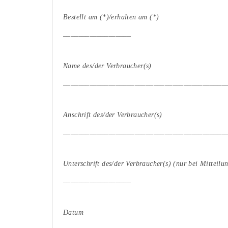
Bestellt am (*)/erhalten am (*)
__________________
Name des/der Verbraucher(s)
___________________________________________
Anschrift des/der Verbraucher(s)
___________________________________________
Unterschrift des/der Verbraucher(s) (nur bei Mitteilu
__________________
Datum